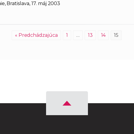
, Bratislava, 17. máj 2003
« Predchádzajúca
1
…
13
14
15