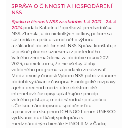
SPRÁVA O ČINNOSTI A HOSPODÁRENÍ
NSS
Správu o činnosti NSS za obdobie 1. 4. 2021 – 24. 4.
2024
podala Katarína Popelková, predsedníčka
NSS. Zhrnula ju do niekoľkých celkov, pričom sa
sústredila na prácu samotného výboru
a základné oblasti činnosti NSS. Správa konštatuje
úspešné plnenie uznesenia z posledného
Valného zhromaždenia za obdobie rokov 2021 –
2024, napriek tomu, že nie všetky úlohy
volebného programu sa podarilo zrealizovať.
Medzi priority činnosti Výboru NSS patrili v danom
období: vydávanie časopisu Etnologické rozpravy
a jeho prechod medzi plne elektronické
internetové časopisy uplatňujúce princíp
voľného prístupu; medzinárodná spolupráca
s Českou národopisnou spoločnosťou
a pracovnou skupinou ICH NGO Forum UNESCO;
vydávanie publikácií; spolupráca s
medzinárodným bienále ETNOFILM v Čadci;