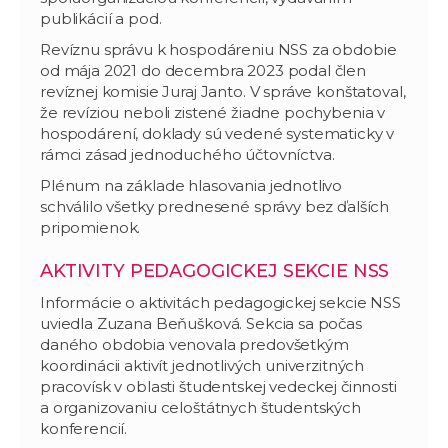
publikácií a pod.
Revíznu správu k hospodáreniu NSS za obdobie
od mája 2021 do decembra 2023 podal člen
revíznej komisie Juraj Janto. V správe konštatoval,
že revíziou neboli zistené žiadne pochybenia v
hospodárení, doklady sú vedené systematicky v
rámci zásad jednoduchého účtovníctva.
Plénum na základe hlasovania jednotlivo
schválilo všetky prednesené správy bez ďalších
pripomienok.
AKTIVITY PEDAGOGICKEJ SEKCIE NSS
Informácie o aktivitách pedagogickej sekcie NSS
uviedla Zuzana Beňušková. Sekcia sa počas
daného obdobia venovala predovšetkým
koordinácii aktivít jednotlivých univerzitných
pracovísk v oblasti študentskej vedeckej činnosti
a organizovaniu celoštátnych študentských
konferencií.