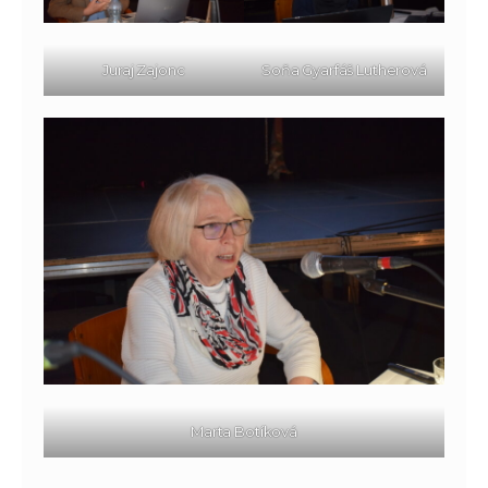
Juraj Zajonc
Soňa Gyarfáš Lutherová
Marta Botíková