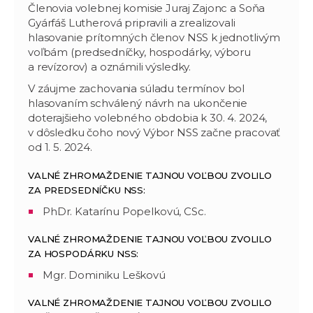
Členovia volebnej komisie Juraj Zajonc a Soňa
Gyárfáš Lutherová pripravili a zrealizovali
hlasovanie prítomných členov NSS k jednotlivým
voľbám (predsedníčky, hospodárky, výboru
a revízorov) a oznámili výsledky.
V záujme zachovania súladu termínov bol
hlasovaním schválený návrh na ukončenie
doterajšieho volebného obdobia k 30. 4. 2024,
v dôsledku čoho nový Výbor NSS začne pracovať
od 1. 5. 2024.
VALNÉ ZHROMAŽDENIE TAJNOU VOĽBOU ZVOLILO
ZA PREDSEDNÍČKU NSS:
PhDr. Katarínu Popelkovú, CSc.
VALNÉ ZHROMAŽDENIE TAJNOU VOĽBOU ZVOLILO
ZA HOSPODÁRKU NSS:
Mgr. Dominiku Leškovú
VALNÉ ZHROMAŽDENIE TAJNOU VOĽBOU ZVOLILO