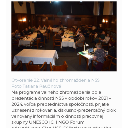
Otvorenie 22. Valného zhromaždenia NSS
Foto Tatiana Paučinová
Na programe valného zhromaždenia bola
prezentácia činnosti NSS v období rokov 2021 –
2024, voľba predsedníctva spoločnosti, prijatie
uznesení z rokovania, diskusno-prezentačný blok
venovaný informáciám o činnosti pracovnej
skupiny UNESCO ICH NGO Forum i