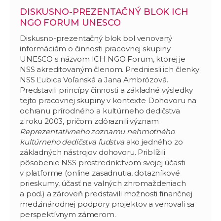
DISKUSNO-PREZENTAČNÝ BLOK ICH
NGO FORUM UNESCO
Diskusno-prezentačný blok bol venovaný
informáciám o činnosti pracovnej skupiny
UNESCO s názvom ICH NGO Forum, ktorej je
NSS akreditovaným členom. Predniesli ich členky
NSS Ľubica Voľanská a Jana Ambrózová.
Predstavili princípy činnosti a základné výsledky
tejto pracovnej skupiny v kontexte Dohovoru na
ochranu prírodného a kultúrneho dedičstva
z roku 2003, pričom zdôraznili význam
Reprezentatívneho zoznamu nehmotného
kultúrneho dedičstva ľudstva
ako jedného zo
základných nástrojov dohovoru. Priblížili
pôsobenie NSS prostredníctvom svojej účasti
v platforme (online zasadnutia, dotazníkové
prieskumy, účasť na valných zhromaždeniach
a pod.) a zároveň predstavili možnosti finančnej
medzinárodnej podpory projektov a venovali sa
perspektívnym zámerom.