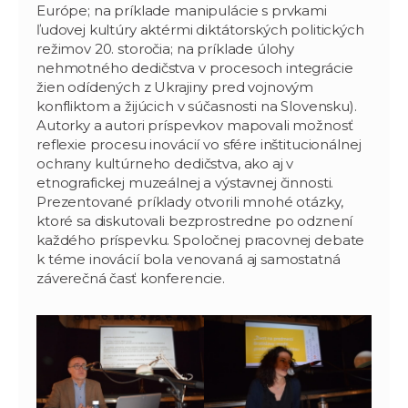
Európe; na príklade manipulácie s prvkami
ľudovej kultúry aktérmi diktátorských politických
režimov 20. storočia; na príklade úlohy
nehmotného dedičstva v procesoch integrácie
žien odídených z Ukrajiny pred vojnovým
konfliktom a žijúcich v súčasnosti na Slovensku).
Autorky a autori príspevkov mapovali možnosť
reflexie procesu inovácií vo sfére inštitucionálnej
ochrany kultúrneho dedičstva, ako aj v
etnografickej muzeálnej a výstavnej činnosti.
Prezentované príklady otvorili mnohé otázky,
ktoré sa diskutovali bezprostredne po odznení
každého príspevku. Spoločnej pracovnej debate
k téme inovácií bola venovaná aj samostatná
záverečná časť konferencie.