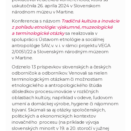
uskutočnila 26. apríla 2024 v Slovenskom
národnom múzeu v Martine.
Konferencia s názvom
Tradičná kultúra a inovácie
z pohľadu etnológie: výskumné, muzeologické
a terminologické otázky
sa realizovala v
spolupráci s Ústavom etnológie a sociálnej
antropológie SAV, v. v. i. v rámci projektu VEGA
2/0051/22 a Slovenským národným múzeom
v Martine.
Odznelo 13 príspevkov slovenských a českých
odborníčok a odborníkov. Venovali sa nielen
terminologickým otázkam či možnostiam
etnologického a antropologického štúdia
dôsledkov procesu inovácie v rozličných
oblastiach kultúry, napríklad v odeve, ľudovom
umení a domáckej výrobe, hygiene či nájomnom
bývaní. Skúmali sa aj otázky spoločenských,
politických a ekonomických kontextov
inovačného procesu (na príklade vývoja
slovenských minorít v 19. a 20. storočí v južnej