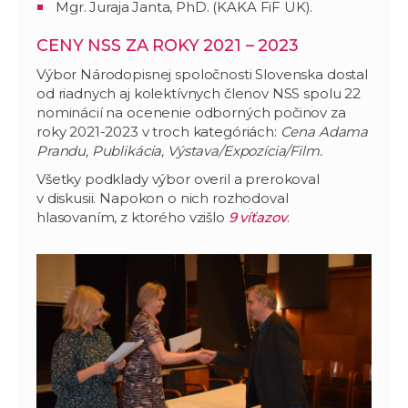
Mgr. Juraja Janta, PhD. (KAKA FiF UK).
CENY NSS ZA ROKY 2021 – 2023
Výbor Národopisnej spoločnosti Slovenska dostal
od riadnych aj kolektívnych členov NSS spolu 22
nominácií na ocenenie odborných počinov za
roky 2021-2023 v troch kategóriách:
Cena Adama
Prandu, Publikácia, Výstava/Expozícia/Film.
Všetky podklady výbor overil a prerokoval
v diskusii. Napokon o nich rozhodoval
hlasovaním, z ktorého vzišlo
9 víťazov
.