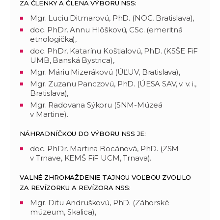
ZA ČLENKY A ČLENA VÝBORU NSS:
Mgr. Luciu Ditmarovú, PhD. (NOC, Bratislava),
doc. PhDr. Annu Hlôškovú, CSc. (emeritná
etnologička),
doc. PhDr. Katarínu Koštialovú, PhD. (KSŠE FiF
UMB, Banská Bystrica),
Mgr. Máriu Mizerákovú (ÚĽUV, Bratislava),
Mgr. Zuzanu Panczovú, PhD. (ÚESA SAV, v. v. i.,
Bratislava),
Mgr. Radovana Sýkoru (SNM-Múzeá
v Martine).
NÁHRADNÍČKOU DO VÝBORU NSS JE:
doc. PhDr. Martina Bocánová, PhD. (ZSM
v Trnave, KEMŠ FiF UCM, Trnava).
VALNÉ ZHROMAŽDENIE TAJNOU VOĽBOU ZVOLILO
ZA REVÍZORKU A REVÍZORA NSS:
Mgr. Ditu Andruškovú, PhD. (Záhorské
múzeum, Skalica),