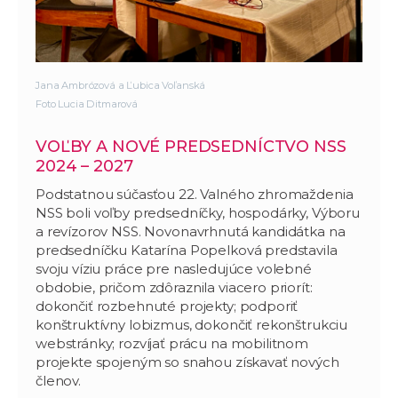
Jana Ambrózová a Ľubica Voľanská
Foto Lucia Ditmarová
VOĽBY A NOVÉ PREDSEDNÍCTVO NSS
2024 – 2027
Podstatnou súčasťou 22. Valného zhromaždenia
NSS
boli voľby predsedníčky, hospodárky, Výboru
a revízorov NSS. Novonavrhnutá kandidátka na
predsedníčku Katarína Popelková predstavila
svoju víziu práce pre nasledujúce volebné
obdobie, pričom zdôraznila viacero priorít:
dokončiť rozbehnuté projekty; podporiť
konštruktívny lobizmus, dokončiť rekonštrukciu
webstránky; rozvíjať prácu na mobilitnom
projekte spojeným so snahou získavať nových
členov.