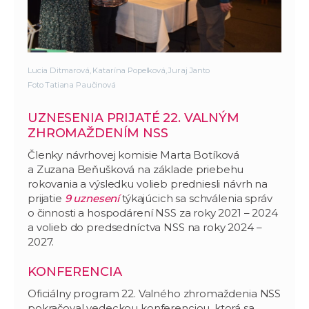
Lucia Ditmarová, Katarína Popelková, Juraj Janto
Foto Tatiana Paučinová
UZNESENIA PRIJATÉ 22. VALNÝM
ZHROMAŽDENÍM NSS
Členky návrhovej komisie Marta Botíková
a Zuzana Beňušková na základe priebehu
rokovania a výsledku volieb predniesli návrh na
prijatie
9 uznesení
týkajúcich sa schválenia správ
o činnosti a hospodárení NSS za roky 2021 – 2024
a volieb do predsedníctva NSS na roky 2024 –
2027.
KONFERENCIA
Oficiálny program 22. Valného zhromaždenia NSS
pokračoval vedeckou konferenciou, ktorá sa