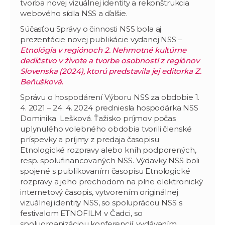
tvorba novej vizuálnej identity a rekonštrukcia
webového sídla NSS a ďalšie.
Súčasťou Správy o činnosti NSS bola aj
prezentácie novej publikácie vydanej NSS –
Etnológia v regiónoch 2. Nehmotné kultúrne
dedičstvo v živote a tvorbe osobností z regiónov
Slovenska (2024), ktorú predstavila jej editorka Z.
Beňušková
.
Správu o hospodárení Výboru NSS za obdobie 1.
4. 2021 – 24. 4. 2024 predniesla hospodárka NSS
Dominika Lešková. Ťažisko príjmov počas
uplynulého volebného obdobia tvorili členské
príspevky a príjmy z predaja časopisu
Etnologické rozpravy alebo kníh podporených,
resp. spolufinancovaných NSS. Výdavky NSS boli
spojené s publikovaním časopisu Etnologické
rozpravy a jeho prechodom na plne elektronický
internetový časopis, vytvorením originálnej
vizuálnej identity NSS, so spoluprácou NSS s
festivalom ETNOFILM v Čadci, so
spoluorganizáciou konferencií, vydávaním