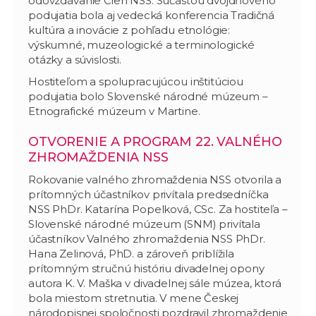
odovzdávanie Cien NSS. Súčasťou dvojdňového
podujatia bola aj vedecká konferencia Tradičná
kultúra a inovácie z pohľadu etnológie:
výskumné, muzeologické a terminologické
otázky a súvislosti.
Hostiteľom a spolupracujúcou inštitúciou
podujatia bolo Slovenské národné múzeum –
Etnografické múzeum v Martine.
OTVORENIE A PROGRAM 22. VALNÉHO
ZHROMAŽDENIA NSS
Rokovanie valného zhromaždenia NSS otvorila a
prítomných účastníkov privítala predsedníčka
NSS PhDr. Katarína Popelková, CSc. Za hostiteľa –
Slovenské národné múzeum (SNM) privítala
účastníkov Valného zhromaždenia NSS PhDr.
Hana Zelinová, PhD. a zároveň priblížila
prítomným stručnú históriu divadelnej opony
autora K. V. Maška v divadelnej sále múzea, ktorá
bola miestom stretnutia. V mene Českej
národopisnej spoločnosti pozdravil zhromaždenie