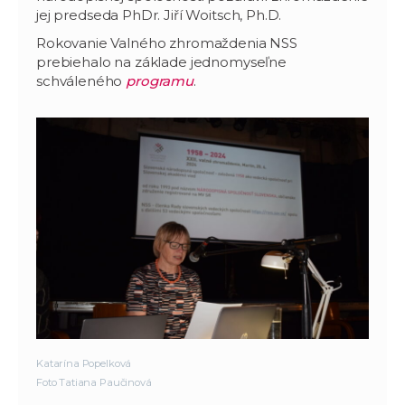
jej predseda PhDr. Jiří Woitsch, Ph.D.
Rokovanie Valného zhromaždenia NSS
prebiehalo na základe jednomyseľne
schváleného
programu
.
Katarína Popelková
Foto Tatiana Paučinová